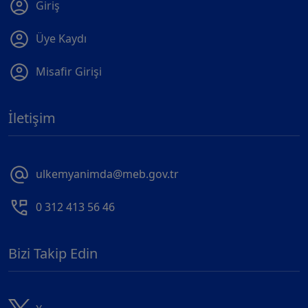
Giriş
Üye Kaydı
Misafir Girişi
İletişim
ulkemyanimda@meb.gov.tr
0 312 413 56 46
Bizi Takip Edin