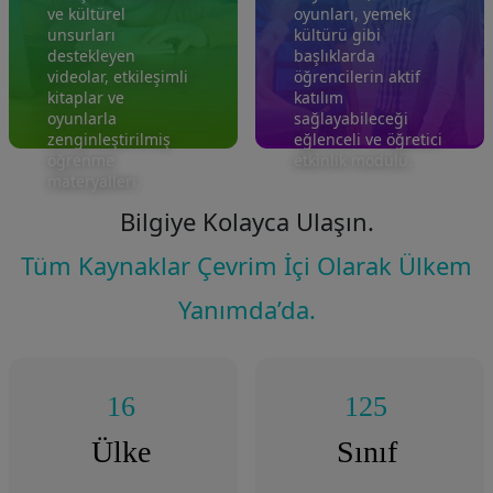
ve kültürel
oyunları, yemek
unsurları
kültürü gibi
destekleyen
başlıklarda
videolar, etkileşimli
öğrencilerin aktif
kitaplar ve
katılım
oyunlarla
sağlayabileceği
zenginleştirilmiş
eğlenceli ve öğretici
öğrenme
etkinlik modülü.
materyalleri.
Bilgiye Kolayca Ulaşın.
Tüm Kaynaklar Çevrim İçi Olarak Ülkem
Yanımda’da.