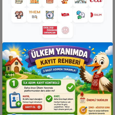
Kitaplar
Oyunlar
Sesli Kitaplar
Eğitici Videolar
Kültürel Etkinlikler
Yarışmalar