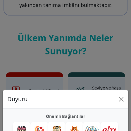
yakından tanıma imkânı bulmaktadır.
Ülkem Yanımda Neler
Sunuyor?
Seviye ve Yaşa
Çevrimiçi Dersler
Uygun Sınıflar
Duyuru
Önemli Bağlantılar